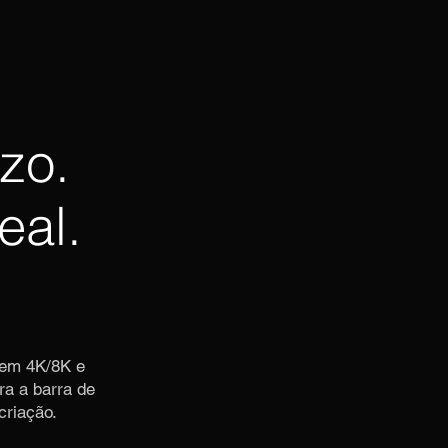
zo.
eal.
 em 4K/8K e
ra a barra de
criação.