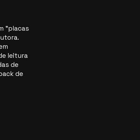
m "placas
utora.
 em
e leitura
das de
yback de